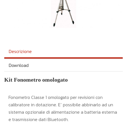
ME 4600
MA 2105 CV
6 MOTOBRAKE
OTO 8047
 RUNNER
BILE
MA 2124 SI45
 9011
 RUNNER
I 702L1/NET
ME 4700 MULTI
 9011
2245
2245
VAGIOCHI
I 702L1/NET
Descrizione
Download
O
O
Kit Fonometro omologato
Fonometro Classe 1 omologato per revisioni con
calibratore in dotazione. E’ possibile abbinarlo ad un
sistema opzionale di alimentazione a batteria esterna
e trasmissione dati Bluetooth.