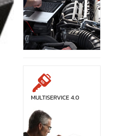
NGRPM EVO
STL
7950 PCS
STL
MULTISERVICE 4.0