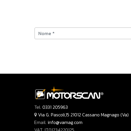
Tel.
0331 205963
Via G. Pascoli,15 21012 Cassano Magnago (Va)
Email.
info@vamag.com
VAT. IT01234220125