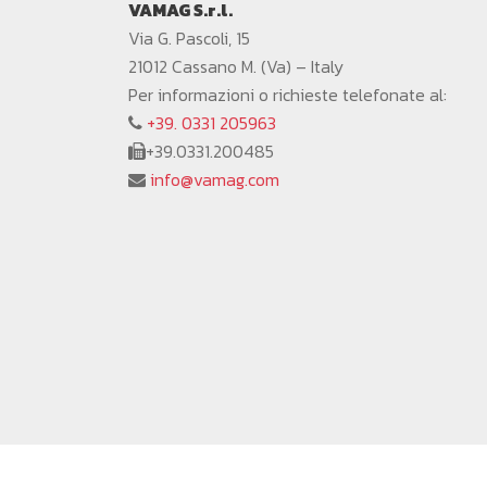
VAMAG S.r.l.
Via G. Pascoli, 15
21012 Cassano M. (Va) – Italy
Per informazioni o richieste telefonate al:
+39. 0331 205963
+39.0331.200485
info@vamag.com