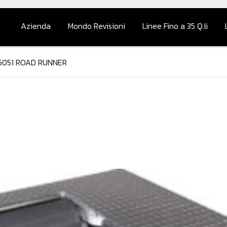
Azienda
Mondo Revisioni
Linee Fino a 35 Q.li
Chi Siamo
Prova Freni a Piattaf
5051 ROAD RUNNER
Contatti
Prova freni a rulli
Analizzatori Gas
Velocimetro
Centrafari
Completamento Line