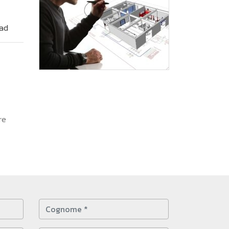
ad
re