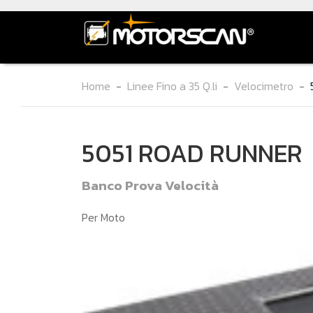
Home
Linee Fino a 35 Q.li
Velocimetro
5051 ROAD RUNNER
Banco Prova Velocità
Per Moto