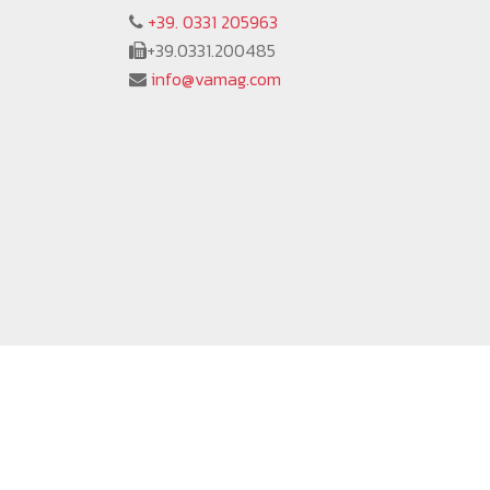
+39. 0331 205963
+39.0331.200485
info@vamag.com