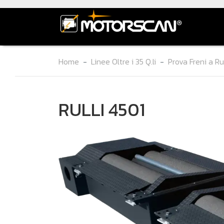
Home
Linee Oltre i 35 Q.li
Prova Freni a Rul
RULLI 4501