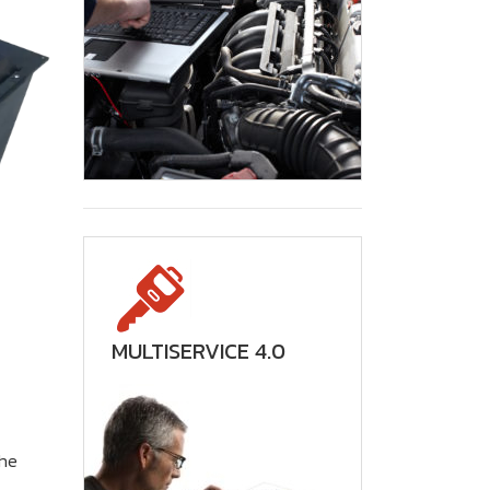
NGRPM EVO
STL
7950 PCS
STL
MULTISERVICE 4.0
che