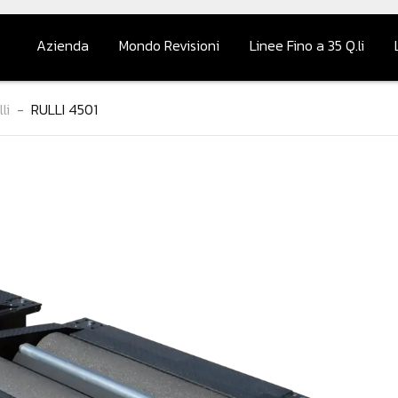
Azienda
Mondo Revisioni
Linee Fino a 35 Q.li
Chi Siamo
Prova Freni a Piattaf
li
RULLI 4501
Contatti
Prova freni a rulli
Analizzatori Gas
Velocimetro
Centrafari
Completamento Line